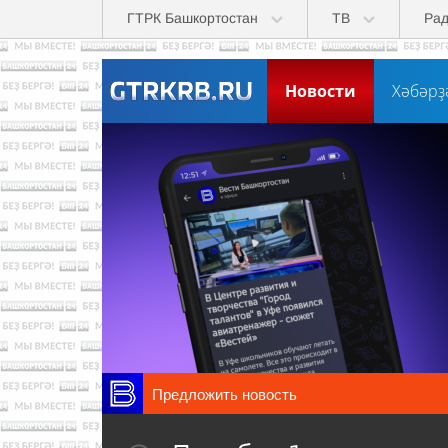
Перейти к основному содержанию
ГТРК Башкортостан
ТВ
Ра
Новости
Хәбәрҙ
Предложить новость