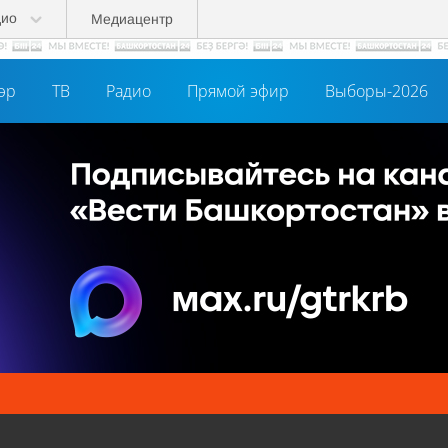
дио
Медиацентр
әр
ТВ
Радио
Прямой эфир
Выборы-2026