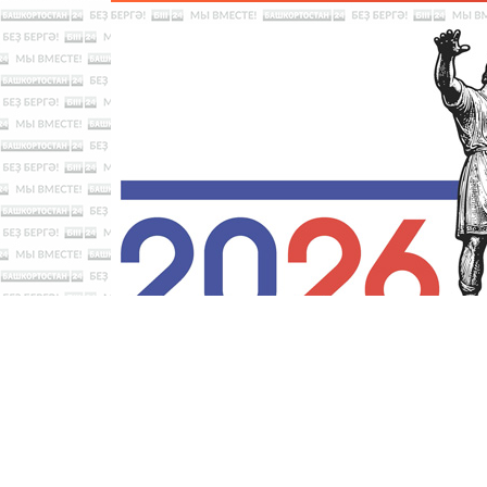
Новости
Хәбәрҙәр
ТВ
Ради