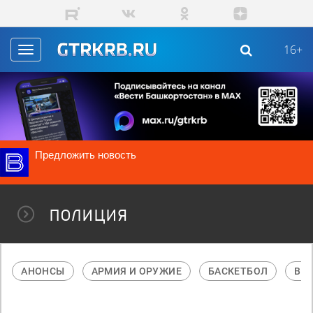
Перейти к основному содержанию
16+
Toggle
navigation
Предложить новость
полиция
АНОНСЫ
АРМИЯ И ОРУЖИЕ
БАСКЕТБОЛ
В М