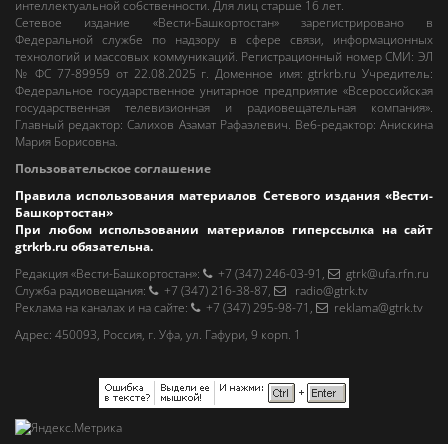
интеллектуальной собственности. Для лиц старше 16 лет.
Сетевое издание «Вести-Башкортостан»
зарегистрировано в
Федеральной службе по надзору в сфере связи, информационных
технологий и массовых коммуникаций. Регистрационный номер СМИ: ЭЛ
№ ФС 77-89959 от 22.08.2025 г. Доменное имя:
gtrkrb.ru
Учредитель:
Федеральное государственное унитарное предприятие «Всероссийская
государственная телевизионная и радиовещательная компания».
Главный редактор
:
Салихов Азамат Рафаэлевич
.
Веб-редактор
:
Анискина
Мария Борисовна
.
Пользовательское соглашение
Правила использования материалов Сетевого издания «Вести-
Башкортостан»
При любом использовании материалов гиперссылка на сайт
gtrkrb.ru
обязательна.
Редакция «Вести-Башкортостан»
:
+7 (347) 246-03-91
,
gtrk@ufa.rfn.ru
Cлужба радиовещания
:
+7 (347) 216-38-87
,
radio@gtrk.tv
Реклама на каналах и на сайте
:
+7 (347) 295-98-71
,
reklama@gtrk.tv
Адрес:
450093
,
Россия, г. Уфа
, ул.
Гафури, 9 корп. 1