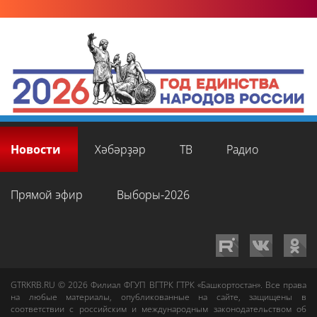
Новости
Хәбәрҙәр
ТВ
Радио
Прямой эфир
Выборы-2026
GTRKRB.RU © 2026
Филиал ФГУП ВГТРК ГТРК «Башкортостан»
. Все права
на любые материалы, опубликованные на сайте, защищены в
соответствии с российским и международным законодательством об