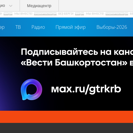
дио
Медиацентр
әр
ТВ
Радио
Прямой эфир
Выборы-2026