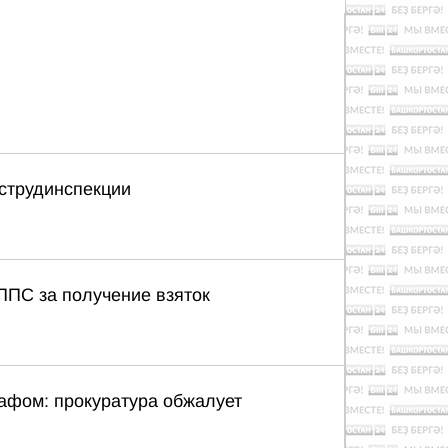
струдинспекции
ППС за получение взяток
афом: прокуратура обжалует