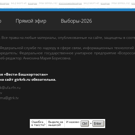
о
Прямой эфир
Выборы-2026
. Все права на любые материалы, опубликованные на сайте, защищены в соо
 Федеральной службе по надзору в сфере связи, информационных технологий
редитель: Федеральное государственное унитарное предприятие «Всеросси
еб-редактор
:
Анискина Мария Борисовна
.
ия «Вести-Башкортостан»
на сайт
gtrkrb.ru
обязательна.
rk@ufa.rfn.ru
tv
ama@gtrk.tv