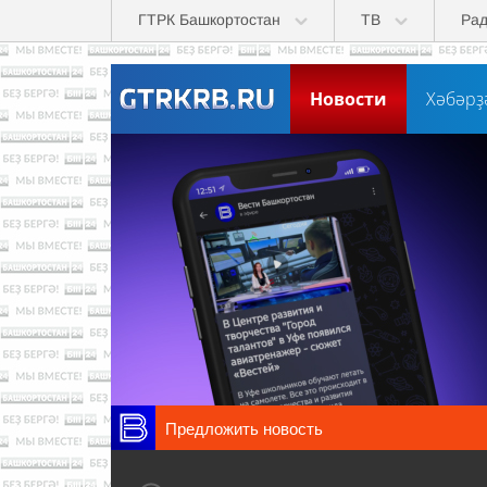
Перейти к основному содержанию
ГТРК Башкортостан
ТВ
Ра
Новости
Хәбәрҙ
Предложить новость