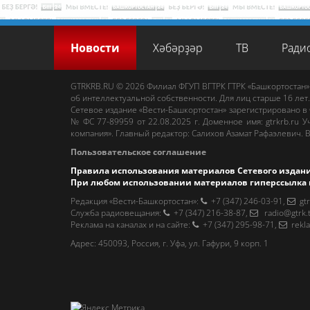
Новости
Хәбәрҙәр
ТВ
Ради
GTRKRB.RU © 2026
Филиал ФГУП ВГТРК ГТРК «Башкортостан»
об интеллектуальной собственности. Для лиц старше 16 лет.
Сетевое издание «Вести-Башкортостан»
зарегистрировано в
№ ФС 77-89959 от 22.08.2025 г. Доменное имя:
gtrkrb.ru
Уч
компания».
Главный редактор
:
Салихов Азамат Рафаэлевич
.
В
Пользовательское соглашение
Правила использования материалов Сетевого издан
При любом использовании материалов гиперссылка 
Редакция «Вести-Башкортостан»
:
+7 (347) 246-03-91
,
gt
Cлужба радиовещания
:
+7 (347) 216-38-87
,
radio@gtrk.
Реклама на каналах и на сайте
:
+7 (347) 295-98-71
,
rekl
Адрес:
450093
,
Россия, г. Уфа
, ул.
Гафури, 9 корп. 1