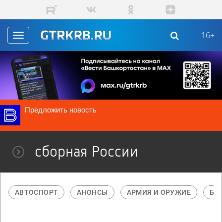
Перейти к основному содержанию
16+
Toggle
navigation
Предложить новость
сборная России
АВТОСПОРТ
АНОНСЫ
АРМИЯ И ОРУЖИЕ
БА