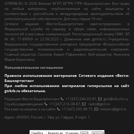
GTRKRB.RU © 2026
Филиал ФГУП ВГТРК ГТРК «Башкортостан»
. Все права
на любые материалы, опубликованные на сайте, защищены в
соответствии с российским и международным законодательством об
интеллектуальной собственности. Для лиц старше 16 лет.
Сетевое издание «Вести-Башкортостан»
зарегистрировано в
Федеральной службе по надзору в сфере связи, информационных
технологий и массовых коммуникаций. Регистрационный номер СМИ: ЭЛ
№ ФС 77-89959 от 22.08.2025 г. Доменное имя:
gtrkrb.ru
Учредитель:
Федеральное государственное унитарное предприятие «Всероссийская
государственная телевизионная и радиовещательная компания».
Главный редактор
:
Салихов Азамат Рафаэлевич
.
Веб-редактор
:
Анискина
Мария Борисовна
.
Пользовательское соглашение
Правила использования материалов Сетевого издания «Вести-
Башкортостан»
При любом использовании материалов гиперссылка на сайт
gtrkrb.ru
обязательна.
Редакция «Вести-Башкортостан»
:
+7 (347) 246-03-91
,
gtrk@ufa.rfn.ru
Cлужба радиовещания
:
+7 (347) 216-38-87
,
radio@gtrk.tv
Реклама на каналах и на сайте
:
+7 (347) 295-98-71
,
reklama@gtrk.tv
Адрес:
450093
,
Россия, г. Уфа
, ул.
Гафури, 9 корп. 1