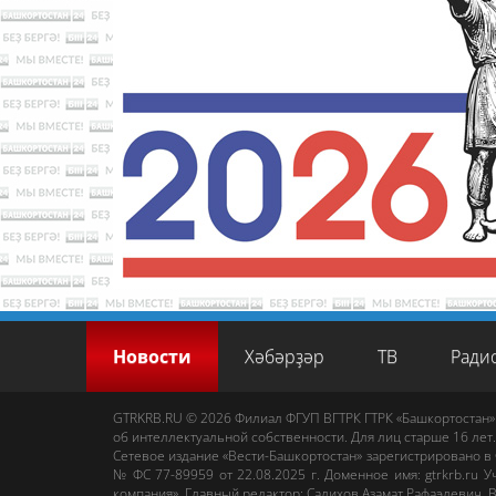
Новости
Хәбәрҙәр
ТВ
Ради
GTRKRB.RU © 2026
Филиал ФГУП ВГТРК ГТРК «Башкортостан»
об интеллектуальной собственности. Для лиц старше 16 лет.
Сетевое издание «Вести-Башкортостан»
зарегистрировано в
№ ФС 77-89959 от 22.08.2025 г. Доменное имя:
gtrkrb.ru
Уч
компания».
Главный редактор
:
Салихов Азамат Рафаэлевич
.
В