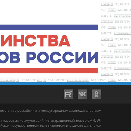
тветствии с российским и международным законодательством
 и массовых коммуникаций. Регистрационный номер СМИ: ЭЛ
йская государственная телевизионная и радиовещательная