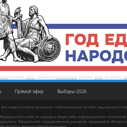
о
Прямой эфир
Выборы-2026
. Все права на любые материалы, опубликованные на сайте, защищены в соо
 Федеральной службе по надзору в сфере связи, информационных технологий
редитель: Федеральное государственное унитарное предприятие «Всеросси
еб-редактор
:
Анискина Мария Борисовна
.