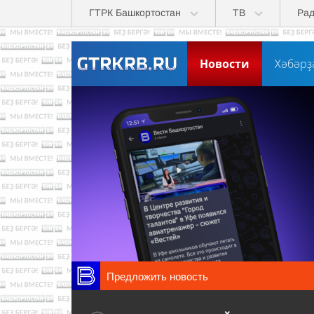
Перейти к основному содержанию
ГТРК Башкортостан
ТВ
Ра
Новости
Хәбәрҙ
Предложить новость