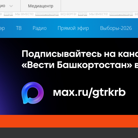
дио
Медиацентр
әр
ТВ
Радио
Прямой эфир
Выборы-2026