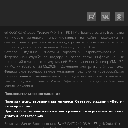
GTRKRB.RU © 2026
Филиал ФГУП ВГТРК ГТРК «Башкортостан»
. Все права
на любые материалы, опубликованные на сайте, защищены в
соответствии с российским и международным законодательством об
интеллектуальной собственности. Для лиц старше 16 лет.
Сетевое издание «Вести-Башкортостан»
зарегистрировано в
Федеральной службе по надзору в сфере связи, информационных
технологий и массовых коммуникаций. Регистрационный номер СМИ: ЭЛ
№ ФС 77-89959 от 22.08.2025 г. Доменное имя:
gtrkrb.ru
Учредитель:
Федеральное государственное унитарное предприятие «Всероссийская
государственная телевизионная и радиовещательная компания».
Главный редактор
:
Салихов Азамат Рафаэлевич
.
Веб-редактор
:
Анискина
Мария Борисовна
.
Пользовательское соглашение
Правила использования материалов Сетевого издания «Вести-
Башкортостан»
При любом использовании материалов гиперссылка на сайт
gtrkrb.ru
обязательна.
Редакция «Вести-Башкортостан»
:
+7 (347) 246-03-91
,
gtrk@ufa.rfn.ru