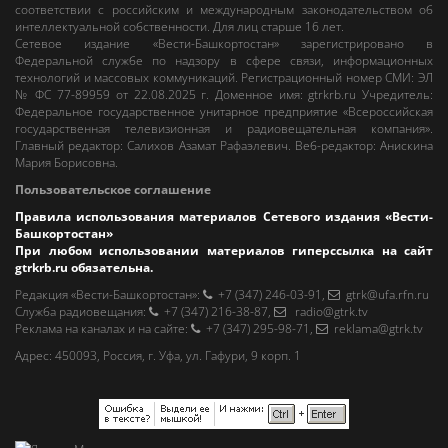
соответствии с российским и международным законодательством об
интеллектуальной собственности. Для лиц старше 16 лет.
Сетевое издание «Вести-Башкортостан»
зарегистрировано в
Федеральной службе по надзору в сфере связи, информационных
технологий и массовых коммуникаций. Регистрационный номер СМИ: ЭЛ
№ ФС 77-89959 от 22.08.2025 г. Доменное имя:
gtrkrb.ru
Учредитель:
Федеральное государственное унитарное предприятие «Всероссийская
государственная телевизионная и радиовещательная компания».
Главный редактор
:
Салихов Азамат Рафаэлевич
.
Веб-редактор
:
Анискина
Мария Борисовна
.
Пользовательское соглашение
Правила использования материалов Сетевого издания «Вести-
Башкортостан»
При любом использовании материалов гиперссылка на сайт
gtrkrb.ru
обязательна.
Редакция «Вести-Башкортостан»
:
+7 (347) 246-03-91
,
gtrk@ufa.rfn.ru
Cлужба радиовещания
:
+7 (347) 216-38-87
,
radio@gtrk.tv
Реклама на каналах и на сайте
:
+7 (347) 295-98-71
,
reklama@gtrk.tv
Адрес:
450093
,
Россия, г. Уфа
, ул.
Гафури, 9 корп. 1