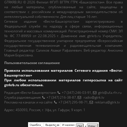
GTRKRB.RU © 2026
Филиал ФГУП ВГТРК ГТРК «Башкортостан»
. Все права
на любые материалы, опубликованные на сайте, защищены в
соответствии с российским и международным законодательством об
интеллектуальной собственности. Для лиц старше 16 лет.
Сетевое издание «Вести-Башкортостан»
зарегистрировано в
Федеральной службе по надзору в сфере связи, информационных
технологий и массовых коммуникаций. Регистрационный номер СМИ: ЭЛ
№ ФС 77-89959 от 22.08.2025 г. Доменное имя:
gtrkrb.ru
Учредитель:
Федеральное государственное унитарное предприятие «Всероссийская
государственная телевизионная и радиовещательная компания».
Главный редактор
:
Салихов Азамат Рафаэлевич
.
Веб-редактор
:
Анискина
Мария Борисовна
.
Пользовательское соглашение
Правила использования материалов Сетевого издания «Вести-
Башкортостан»
При любом использовании материалов гиперссылка на сайт
gtrkrb.ru
обязательна.
Редакция «Вести-Башкортостан»
:
+7 (347) 246-03-91
,
gtrk@ufa.rfn.ru
Cлужба радиовещания
:
+7 (347) 216-38-87
,
radio@gtrk.tv
Реклама на каналах и на сайте
:
+7 (347) 295-98-71
,
reklama@gtrk.tv
Адрес:
450093
,
Россия, г. Уфа
, ул.
Гафури, 9 корп. 1