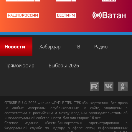
Новости
Хәбәрҙәр
ТВ
Радио
Прямой эфир
Выборы-2026
GTRKRB.RU © 2026
Филиал ФГУП ВГТРК ГТРК «Башкортостан»
. Все права
на любые материалы, опубликованные на сайте, защищены в
соответствии с российским и международным законодательством об
интеллектуальной собственности. Для лиц старше 16 лет.
Сетевое издание «Вести-Башкортостан»
зарегистрировано в
Федеральной службе по надзору в сфере связи, информационных