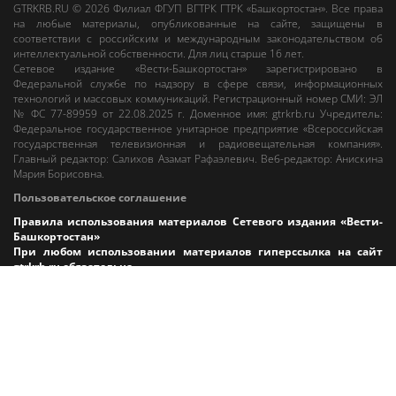
GTRKRB.RU © 2026
Филиал ФГУП ВГТРК ГТРК «Башкортостан»
. Все права
на любые материалы, опубликованные на сайте, защищены в
соответствии с российским и международным законодательством об
интеллектуальной собственности. Для лиц старше 16 лет.
Сетевое издание «Вести-Башкортостан»
зарегистрировано в
Федеральной службе по надзору в сфере связи, информационных
технологий и массовых коммуникаций. Регистрационный номер СМИ: ЭЛ
№ ФС 77-89959 от 22.08.2025 г. Доменное имя:
gtrkrb.ru
Учредитель:
Федеральное государственное унитарное предприятие «Всероссийская
государственная телевизионная и радиовещательная компания».
Главный редактор
:
Салихов Азамат Рафаэлевич
.
Веб-редактор
:
Анискина
Мария Борисовна
.
Пользовательское соглашение
Правила использования материалов Сетевого издания «Вести-
Башкортостан»
При любом использовании материалов гиперссылка на сайт
gtrkrb.ru
обязательна.
Редакция «Вести-Башкортостан»
:
+7 (347) 246-03-91
,
gtrk@ufa.rfn.ru
Cлужба радиовещания
:
+7 (347) 216-38-87
,
radio@gtrk.tv
Реклама на каналах и на сайте
:
+7 (347) 295-98-71
,
reklama@gtrk.tv
Адрес:
450093
,
Россия, г. Уфа
, ул.
Гафури, 9 корп. 1