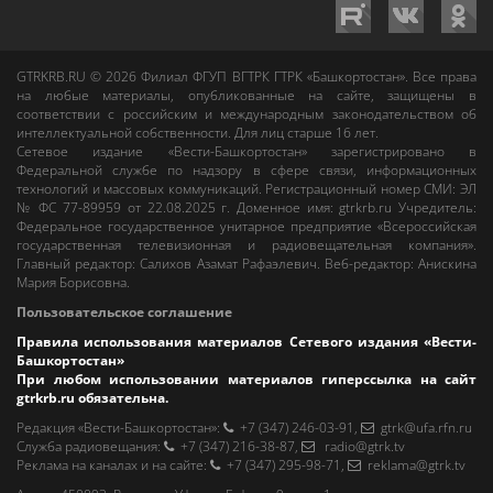
GTRKRB.RU © 2026
Филиал ФГУП ВГТРК ГТРК «Башкортостан»
. Все права
на любые материалы, опубликованные на сайте, защищены в
соответствии с российским и международным законодательством об
интеллектуальной собственности. Для лиц старше 16 лет.
Сетевое издание «Вести-Башкортостан»
зарегистрировано в
Федеральной службе по надзору в сфере связи, информационных
технологий и массовых коммуникаций. Регистрационный номер СМИ: ЭЛ
№ ФС 77-89959 от 22.08.2025 г. Доменное имя:
gtrkrb.ru
Учредитель:
Федеральное государственное унитарное предприятие «Всероссийская
государственная телевизионная и радиовещательная компания».
Главный редактор
:
Салихов Азамат Рафаэлевич
.
Веб-редактор
:
Анискина
Мария Борисовна
.
Пользовательское соглашение
Правила использования материалов Сетевого издания «Вести-
Башкортостан»
При любом использовании материалов гиперссылка на сайт
gtrkrb.ru
обязательна.
Редакция «Вести-Башкортостан»
:
+7 (347) 246-03-91
,
gtrk@ufa.rfn.ru
Cлужба радиовещания
:
+7 (347) 216-38-87
,
radio@gtrk.tv
Реклама на каналах и на сайте
:
+7 (347) 295-98-71
,
reklama@gtrk.tv