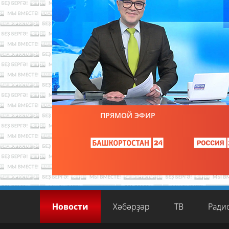
ПРЯМОЙ ЭФИР
Новости
Хәбәрҙәр
ТВ
Ради