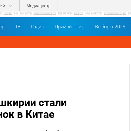
дио
Медиацентр
әр
ТВ
Радио
Прямой эфир
Выборы-2026
шкирии стали
нок в Китае