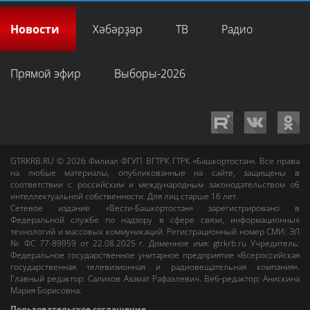
Новости
Хәбәрҙәр
ТВ
Радио
Прямой эфир
Выборы-2026
GTRKRB.RU © 2026
Филиал ФГУП ВГТРК ГТРК «Башкортостан»
. Все права
на любые материалы, опубликованные на сайте, защищены в
соответствии с российским и международным законодательством об
интеллектуальной собственности. Для лиц старше 16 лет.
Сетевое издание «Вести-Башкортостан»
зарегистрировано в
Федеральной службе по надзору в сфере связи, информационных
технологий и массовых коммуникаций. Регистрационный номер СМИ: ЭЛ
№ ФС 77-89959 от 22.08.2025 г. Доменное имя:
gtrkrb.ru
Учредитель:
Федеральное государственное унитарное предприятие «Всероссийская
государственная телевизионная и радиовещательная компания».
Главный редактор
:
Салихов Азамат Рафаэлевич
.
Веб-редактор
:
Анискина
Мария Борисовна
.
Пользовательское соглашение