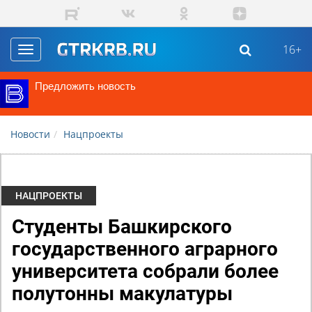
Перейти к основному содержанию
16+
Toggle
navigation
Предложить новость
Новости
Нацпроекты
НАЦПРОЕКТЫ
Студенты Башкирского
государственного аграрного
университета собрали более
полутонны макулатуры