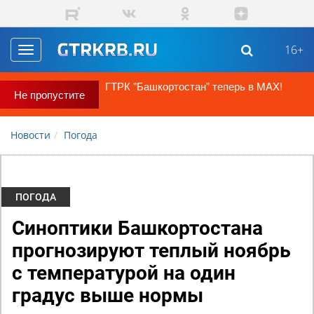
Перейти к основному содержанию
16+
Toggle
navigation
ГТРК "Башкортостан" теперь в MAX!
Не пропустите
Новости
Погода
ПОГОДА
Синоптики Башкортостана
прогнозируют теплый ноябрь
с температурой на один
градус выше нормы