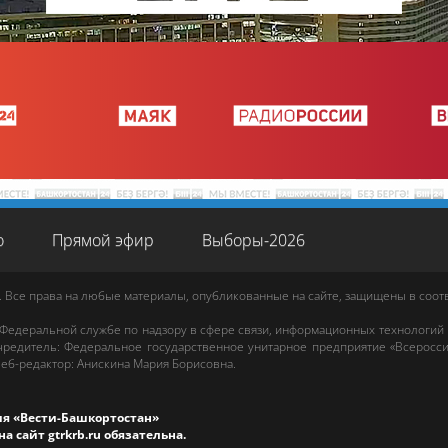
о
Прямой эфир
Выборы-2026
. Все права на любые материалы, опубликованные на сайте, защищены в соо
 Федеральной службе по надзору в сфере связи, информационных технологий
редитель: Федеральное государственное унитарное предприятие «Всеросси
еб-редактор
:
Анискина Мария Борисовна
.
ия «Вести-Башкортостан»
на сайт
gtrkrb.ru
обязательна.