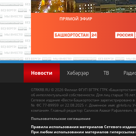
ПРЯМОЙ ЭФИР
Новости
Хәбәрҙәр
ТВ
Ради
GTRKRB.RU © 2026
Филиал ФГУП ВГТРК ГТРК «Башкортостан»
об интеллектуальной собственности. Для лиц старше 16 лет.
Сетевое издание «Вести-Башкортостан»
зарегистрировано в
№ ФС 77-89959 от 22.08.2025 г. Доменное имя:
gtrkrb.ru
Уч
компания».
Главный редактор
:
Салихов Азамат Рафаэлевич
.
В
Пользовательское соглашение
Правила использования материалов Сетевого издан
При любом использовании материалов гиперссылка 