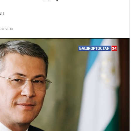
ет
остан»