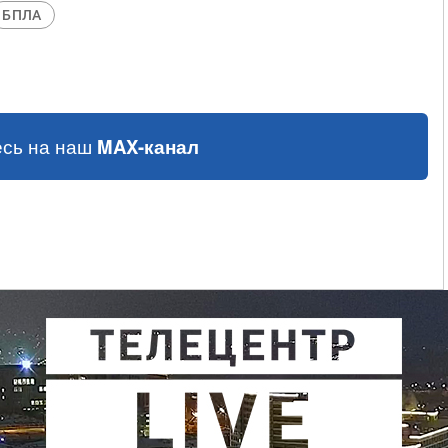
БПЛА
сь на наш
MAX-канал