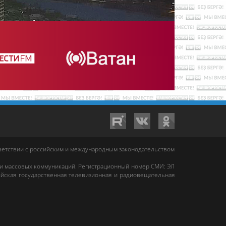
тветствии с российским и международным законодательством
 и массовых коммуникаций. Регистрационный номер СМИ: ЭЛ
йская государственная телевизионная и радиовещательная