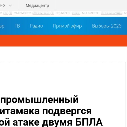
дио
Медиацентр
әр
ТВ
Радио
Прямой эфир
Выборы-2026
: промышленный
итамака подвергся
ой атаке двумя БПЛА