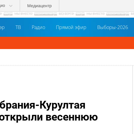
дио
Медиацентр
әр
ТВ
Радио
Прямой эфир
Выборы-2026
брания-Курултая
 открыли весеннюю