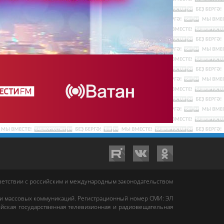
тветствии с российским и международным законодательством
 и массовых коммуникаций. Регистрационный номер СМИ: ЭЛ
йская государственная телевизионная и радиовещательная