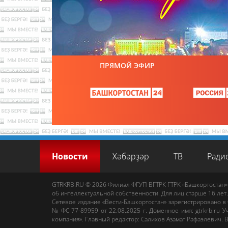
ПРЯМОЙ ЭФИР
Новости
Хәбәрҙәр
ТВ
Ради
GTRKRB.RU © 2026
Филиал ФГУП ВГТРК ГТРК «Башкортостан»
об интеллектуальной собственности. Для лиц старше 16 лет.
Сетевое издание «Вести-Башкортостан»
зарегистрировано в
№ ФС 77-89959 от 22.08.2025 г. Доменное имя:
gtrkrb.ru
Уч
компания».
Главный редактор
:
Салихов Азамат Рафаэлевич
.
В