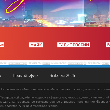
о
Прямой эфир
Выборы-2026
. Все права на любые материалы, опубликованные на сайте, защищены в соо
 Федеральной службе по надзору в сфере связи, информационных технологий
редитель: Федеральное государственное унитарное предприятие «Всеросси
еб-редактор
:
Анискина Мария Борисовна
.