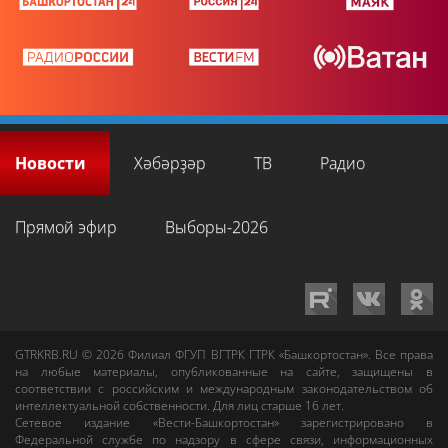
Новости
Хәбәрҙәр
ТВ
Радио
Прямой эфир
Выборы-2026
GTRKRB.RU © 2026
Филиал ФГУП ВГТРК ГТРК «Башкортостан»
. Все права
на любые материалы, опубликованные на сайте, защищены в
соответствии с российским и международным законодательством об
интеллектуальной собственности. Для лиц старше 16 лет.
Сетевое издание «Вести-Башкортостан»
зарегистрировано в
Федеральной службе по надзору в сфере связи, информационных