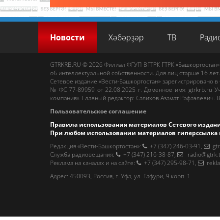
Новости
Хәбәрҙәр
ТВ
Ради
GTRKRB.RU © 2026
Филиал ФГУП ВГТРК ГТРК «Башкортостан»
об интеллектуальной собственности. Для лиц старше 16 лет.
Сетевое издание «Вести-Башкортостан»
зарегистрировано в
№ ФС 77-89959 от 22.08.2025 г. Доменное имя:
gtrkrb.ru
Уч
компания».
Главный редактор
:
Салихов Азамат Рафаэлевич
.
В
Пользовательское соглашение
Правила использования материалов Сетевого издан
При любом использовании материалов гиперссылка 
Редакция «Вести-Башкортостан»
:
+7 (347) 246-03-91
,
gt
Cлужба радиовещания
:
+7 (347) 216-38-87
,
radio@gtrk.
Реклама на каналах и на сайте
:
+7 (347) 295-98-71
,
rekl
Адрес:
450093
,
Россия, г. Уфа
, ул.
Гафури, 9 корп. 1