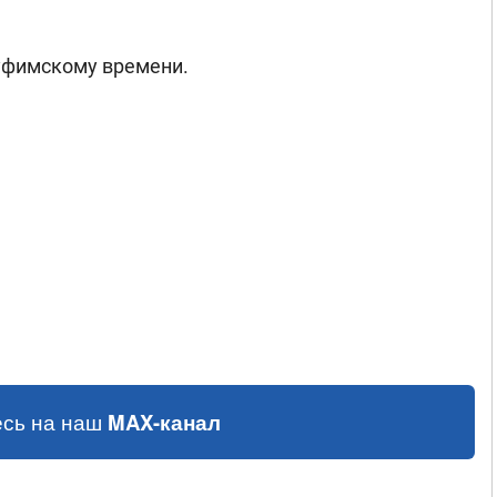
о уфимскому времени.
сь на наш
MAX-канал