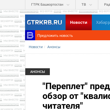
Перейти к основному содержанию
ГТРК Башкортостан
ТВ
Ра
Новости
Хәбәрҙ
Предложить новость
Новости
Анонсы
АНОНСЫ
"Переплет" пре
обзор от "квал
читателя"