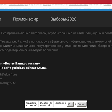
о
Прямой эфир
Выборы-2026
. Все права на любые материалы, опубликованные на сайте, защищены в соо
 Федеральной службе по надзору в сфере связи, информационных технологий
редитель: Федеральное государственное унитарное предприятие «Всеросси
еб-редактор
:
Анискина Мария Борисовна
.
ия «Вести-Башкортостан»
на сайт
gtrkrb.ru
обязательна.
rk@ufa.rfn.ru
tv
ama@gtrk.tv