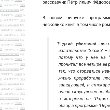
рассказчик Пётр Ильич Фёдоров
В новом выпуске программы
несколько книг, в том числе ро
"
Редкий уфимский писа
издательстве "Эксмо" – 
потому что у нее на "
прочитал все четыре её 
так, что оторваться не
жизнь проработала пр
заведующей, и аптекарс
очень скрупулезно подб
в интервью на "Радио 
обзор в программе "Переп