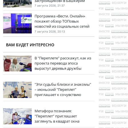
застройщиков» в Башкирии
7 августа 2026, 21:37
Программа «Вести. Онлайн»
покажет обзор ТОПовых
новостей из социальных сетей
7 августа 2026, 20:13
ВАМ БУДЕТ ИНТЕРЕСНО
В "Переплете" расскажут, как из
проекта перевода эпоса
вырастут деревья дружбы
"Эти судьбы близки и знакомы"
– июньский "Переплет"
приглашает к сочувствию
Метафора познания:
"Переплет" приглашает
заглянуть в квадрат окна