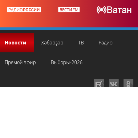
Новости
Хәбәрҙәр
ТВ
Радио
Прямой эфир
Выборы-2026
GTRKRB.RU © 2026
Филиал ФГУП ВГТРК ГТРК «Башкортостан»
. Все права
на любые материалы, опубликованные на сайте, защищены в
соответствии с российским и международным законодательством об
интеллектуальной собственности. Для лиц старше 16 лет.
Сетевое издание «Вести-Башкортостан»
зарегистрировано в
Федеральной службе по надзору в сфере связи, информационных
технологий и массовых коммуникаций. Регистрационный номер СМИ: ЭЛ
№ ФС 77-89959 от 22.08.2025 г. Доменное имя:
gtrkrb.ru
Учредитель: