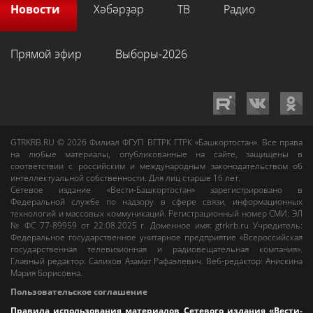
Новости
Хәбәрҙәр
ТВ
Радио
Прямой эфир
Выборы-2026
GTRKRB.RU © 2026
Филиал ФГУП ВГТРК ГТРК «Башкортостан»
. Все права
на любые материалы, опубликованные на сайте, защищены в
соответствии с российским и международным законодательством об
интеллектуальной собственности. Для лиц старше 16 лет.
Сетевое издание «Вести-Башкортостан»
зарегистрировано в
Федеральной службе по надзору в сфере связи, информационных
технологий и массовых коммуникаций. Регистрационный номер СМИ: ЭЛ
№ ФС 77-89959 от 22.08.2025 г. Доменное имя:
gtrkrb.ru
Учредитель:
Федеральное государственное унитарное предприятие «Всероссийская
государственная телевизионная и радиовещательная компания».
Главный редактор
:
Салихов Азамат Рафаэлевич
.
Веб-редактор
:
Анискина
Мария Борисовна
.
Пользовательское соглашение
Правила использования материалов Сетевого издания «Вести-