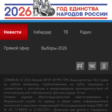
Новости
Хәбәрҙәр
ТВ
Радио
Прямой эфир
Выборы-2026
GTRKRB.RU © 2026
Филиал ФГУП ВГТРК ГТРК «Башкортостан»
. Все права
на любые материалы, опубликованные на сайте, защищены в
соответствии с российским и международным законодательством об
интеллектуальной собственности. Для лиц старше 16 лет.
Сетевое издание «Вести-Башкортостан»
зарегистрировано в
Федеральной службе по надзору в сфере связи, информационных
технологий и массовых коммуникаций. Регистрационный номер СМИ: ЭЛ
№ ФС 77-89959 от 22.08.2025 г. Доменное имя:
gtrkrb.ru
Учредитель: