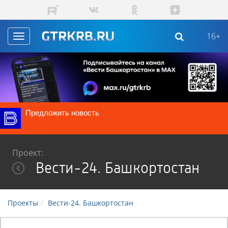
Перейти к основному содержанию
16+
Toggle
navigation
вость
Г
Не пропустите
Проект:
Вести-24. Башкортостан
Проекты
Вести-24. Башкортостан