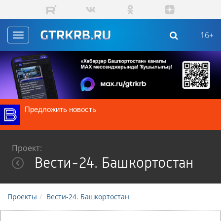
Перейти к основному содержанию
16+
Toggle
navigation
Предложить новость
Проект:
Вести-24. Башкортостан
Проекты
Вести-24. Башкортостан