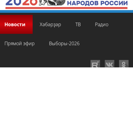
Новости
Хәбәрҙәр
ТВ
Радио
Прямой эфир
Выборы-2026
GTRKRB.RU © 2026
Филиал ФГУП ВГТРК ГТРК «Башкортостан»
. Все права
на любые материалы, опубликованные на сайте, защищены в
соответствии с российским и международным законодательством об
интеллектуальной собственности. Для лиц старше 16 лет.
Сетевое издание «Вести-Башкортостан»
зарегистрировано в
Федеральной службе по надзору в сфере связи, информационных
технологий и массовых коммуникаций. Регистрационный номер СМИ: ЭЛ
№ ФС 77-89959 от 22.08.2025 г. Доменное имя:
gtrkrb.ru
Учредитель:
Федеральное государственное унитарное предприятие «Всероссийская
государственная телевизионная и радиовещательная компания».
Главный редактор
:
Салихов Азамат Рафаэлевич
.
Веб-редактор
:
Анискина